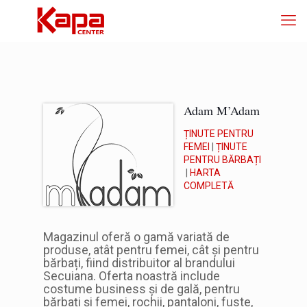
Adam M’Adam
ȚINUTE PENTRU
FEMEI
|
ȚINUTE
PENTRU BĂRBAȚI
|
HARTA
COMPLETĂ
Magazinul oferă o gamă variată de
produse, atât pentru femei, cât și pentru
bărbați, fiind distribuitor al brandului
Secuiana. Oferta noastră include
costume business și de gală, pentru
bărbați și femei, rochii, pantaloni, fuste,