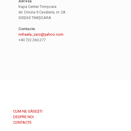
Adresă
Kapa Center Timișoara
str. Divizia 9 Cavalerie, nr. 2A
300265 TIMIȘOARA
Contacte
mihaela_zaro@yahoo.com
+40.722.260.277
CUM NE GĂSEȘTI
DESPRE NOI
CONTACTE