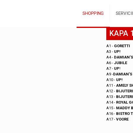
SHOPPING
SERVICII
KAPA 1
A1 -
GORETTI
A3 -
UP!
A4 -
DAMIAN'S
A6 -
JUBILE
A7 -
UP
!
A9 -
DAMIAN'S
A10 -
UP!
A11 -
AMELY S
A12 -
BIJUTERI
A13 -
BIJUTER
A14 -
ROYAL G
A15 -
MADDY B
A16 -
BISTRO 
A17 -
VOORE