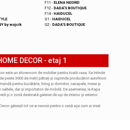
F11 -
ELENA NEGREI
F12 -
DADA'S BOUTIQUE
F14 -
HAIDUCEL
TYLE
G1 -
HAIDUCEL
Y by wojcik
G2 -
DADA'S BOUTIQUE
OME DECOR - etaj 1
r este un showroom de mobilier pentru toată casa. Se întinde
de peste 3000 de metri pătrați și cuprinde producători autohtoni
mandă pentru bucătărie, living și dormitor, canapele, mese și
și saltele, dar și importatori de mobilă. De asemenea, la Kapa
ă și o zonă destinată galeriei de uși de interior și exterior.
cor găsești tot ce ai nevoie pentru o casă așa cum ai visat.