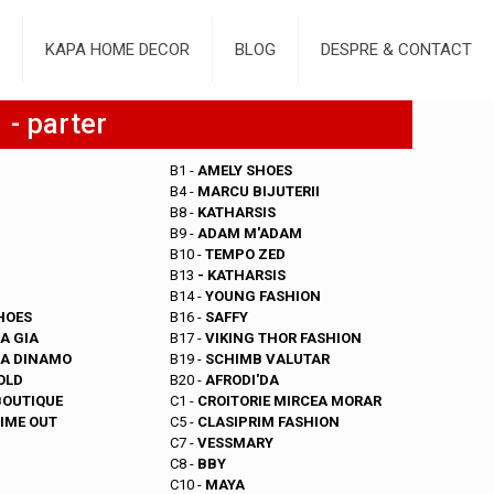
KAPA HOME DECOR
BLOG
DESPRE & CONTACT
 - parter
B1 -
AMELY SHOES
B4 -
MARCU BIJUTERII
B8 -
KATHARSIS
B9 -
ADAM M'ADAM
B10 -
TEMPO ZED
B13
- KATHARSIS
B14 -
YOUNG FASHION
HOES
B16 -
SAFFY
A GIA
B17 -
VIKING THOR FASHION
IA DINAMO
B19 -
SCHIMB VALUTAR
OLD
B20 -
AFRODI'DA
OUTIQUE
C1 -
CROITORIE MIRCEA MORAR
TIME OUT
C5 -
CLASIPRIM FASHION
C7 -
VESSMARY
C8 -
BBY
C10 -
MAYA