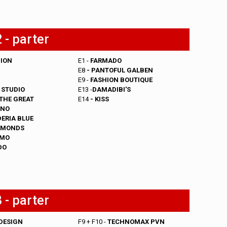
 - parter
ION
E1 -
FAR
MADO
E8
-
PANTOFUL GALBEN
E9
-
FASHION BOUTIQUE
 STUDIO
E13 -
DAMADIBI'S
THE GREAT
E14
-
KISS
INO
ERIA BLUE
AMONDS
SMO
DO
 - parter
DESIGN
F9 + F10 -
TECHNOMAX PVN