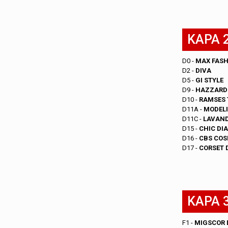
KAPA 2
D0 -
MAX FASH
D2 -
DIVA
D5 -
GI STYLE
D9 -
HAZZARD
D10 -
RAMSES 
D11A -
MODEL
D11C -
LAVAND
D15 -
CHIC DI
D16 -
CB
S CO
D17 -
CORSET 
KAPA 3
F1 -
MIGSCOR 