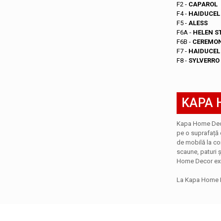
F2 -
CAPAROL
F4 -
HAIDUCEL
F5 -
ALESS
F6A -
HELEN S
F6B -
CEREMON
F7 -
HAIDUCEL
F8 -
SYLVERRO
KAPA H
Kapa Home Deco
pe o suprafață 
de mobilă la co
scaune, paturi 
Home Decor exist
La Kapa Home De