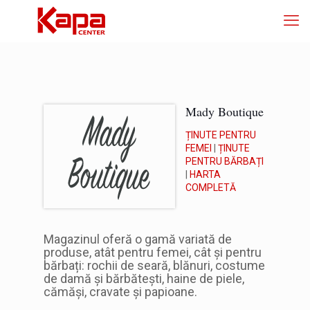
Mady Boutique
ȚINUTE PENTRU
FEMEI
|
ȚINUTE
PENTRU BĂRBAȚI
|
HARTA
COMPLETĂ
Magazinul oferă o gamă variată de
produse, atât pentru femei, cât și pentru
bărbați: rochii de seară, blănuri, costume
de damă și bărbătești, haine de piele,
cămăși, cravate și papioane.