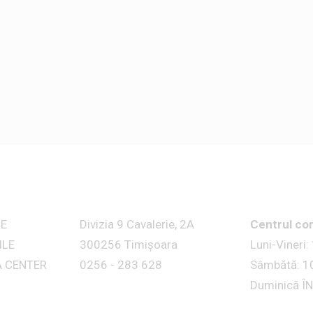
E
Divizia 9 Cavalerie, 2A
Centrul co
ILE
300256 Timișoara
Luni-Vineri:
A CENTER
0256 - 283 628
Sâmbătă: 10
Duminică Î