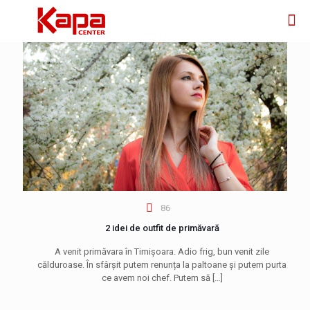
86
2 idei de outfit de primăvară
A venit primăvara în Timișoara. Adio frig, bun venit zile
călduroase. În sfârșit putem renunța la paltoane și putem purta
ce avem noi chef. Putem să
[…]