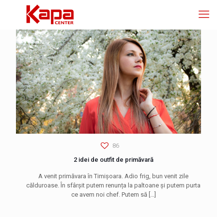
86
2 idei de outfit de primăvară
A venit primăvara în Timișoara. Adio frig, bun venit zile
călduroase. În sfârșit putem renunța la paltoane și putem purta
ce avem noi chef. Putem să
[…]