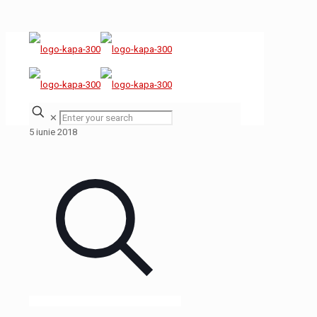
✕
5 iunie 2018