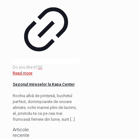
Do you like it?
50
Read more
Sezonul mireselor la Kapa Center
Rochia albă de prințesă, buchetul
perfect, domnișoarele de onoare
aliniate, ochii mamei plini de lacrimi,
el, privindu-te ca pe cea mai
frumoasă femeie din lume, sunt
[…]
Articole
recente