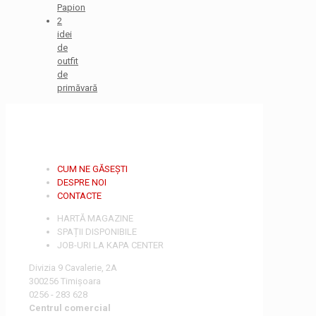
Papion
2
idei
de
outfit
de
primăvară
CUM NE GĂSEȘTI
DESPRE NOI
CONTACTE
HARTĂ MAGAZINE
SPAȚII DISPONIBILE
JOB-URI LA KAPA CENTER
Divizia 9 Cavalerie, 2A
300256 Timișoara
0256 - 283 628
Centrul comercial