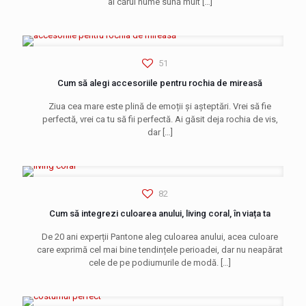
al cărui nume sună mult
[…]
51
Cum să alegi accesoriile pentru rochia de mireasă
Ziua cea mare este plină de emoții și așteptări. Vrei să fie
perfectă, vrei ca tu să fii perfectă. Ai găsit deja rochia de vis,
dar
[…]
82
Cum să integrezi culoarea anului, living coral, în viața ta
De 20 ani experții Pantone aleg culoarea anului, acea culoare
care exprimă cel mai bine tendințele perioadei, dar nu neapărat
cele de pe podiumurile de modă.
[…]