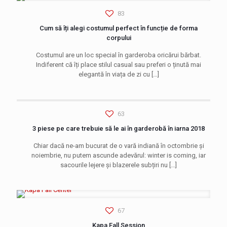
83
Cum să îți alegi costumul perfect în funcție de forma
corpului
Costumul are un loc special în garderoba oricărui bărbat.
Indiferent că îți place stilul casual sau preferi o ținută mai
elegantă în viața de zi cu
[…]
63
3 piese pe care trebuie să le ai în garderobă în iarna 2018
Chiar dacă ne-am bucurat de o vară indiană în octombrie și
noiembrie, nu putem ascunde adevărul: winter is coming, iar
sacourile lejere și blazerele subțiri nu
[…]
67
Kapa Fall Session