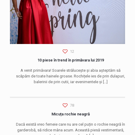
12
10 piese în trend în primăvara lui 2019
A venit primăvara! Soarele strălucește și abia așteptăm să
scăpăm de toate hainele groase. Rochițele ies de prin dulapuri,
balerinii de prin cutii, iar evenimentele și
[…]
78
Micuța rochie neagră
Dacă există vreo femeie care nu are cel puțin o rochie neagră în
garderobă, să ridice mâna acum. Această piesă vestimentară,