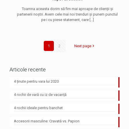
Toamna aceasta dorim să fim mai aproape de clienții și
partenerii noștri. Avem cele mai noi trenduri și punem punctul
pe i cu piese statement, care
[…]
1
2
Next page
Articole recente
4 ținute pentru vara lui 2020
4 rochii de vară cu iz de vacanță
4 rochii ideale pentru banchet
Accesorii masculine: Cravată vs. Papion