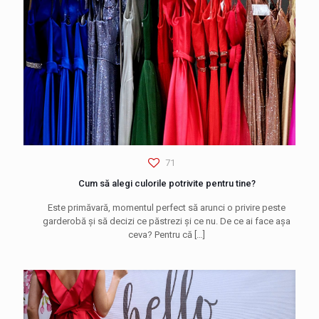
71
Cum să alegi culorile potrivite pentru tine?
Este primăvară, momentul perfect să arunci o privire peste
garderobă și să decizi ce păstrezi și ce nu. De ce ai face așa
ceva? Pentru că
[…]