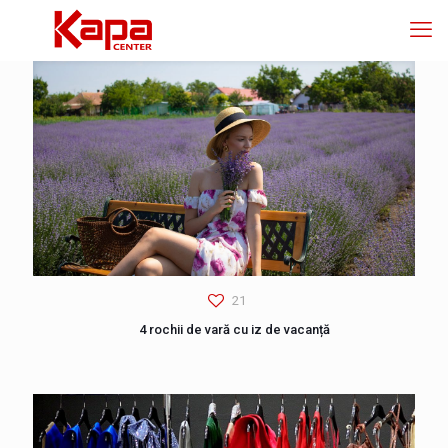
21
4 rochii de vară cu iz de vacanță